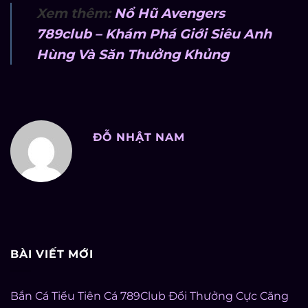
Xem thêm:
Nổ Hũ Avengers
789club – Khám Phá Giới Siêu Anh
Hùng Và Săn Thưởng Khủng
ĐỖ NHẬT NAM
BÀI VIẾT MỚI
Bắn Cá Tiểu Tiên Cá 789Club Đổi Thưởng Cực Căng