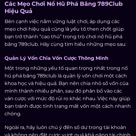
Các Mẹo Chơi Nổ Hũ Phá Băng 789Club
Hiệu Quả
Bên cạnh việc nắm vững luật chơi, áp dụng các
mẹo chơi hiệu quả cũng là yếu tố then chốt giúp
bạn trở thành “cao thủ” trong trò chơi nổ hũ phá
băng 789club. Hãy cùng tìm hiểu những mẹo sau:
Quản Lý Vốn Chia Vốn Cược Thông Minh
Một trong những yếu tố quan trọng nhất trong nổ
hũ phá băng 789club là quản lý vốn chơi một cách
khoa học và hiệu quả. Bạn nên chia nhỏ số vốn của
mình thành nhiều phần, sau đó phân bổ vào các
ván cược với mức độ rủi ro khác nhau. Việc này giúp
bạn tránh được tình trạng mất vốn một cách nhanh
chóng.
Ngoài ra, hãy luôn chú ý đến số dư trong tài khoản
và không nên đặt cược vượt quá khả năng tài chính