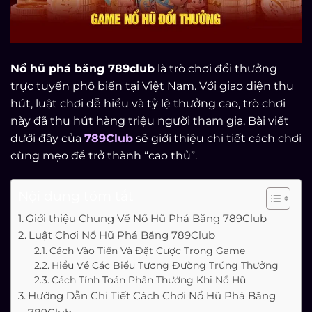
Nổ hũ phá băng 789club
là trò chơi đổi thưởng
trực tuyến phổ biến tại Việt Nam. Với giao diện thu
hút, luật chơi dễ hiểu và tỷ lệ thưởng cao, trò chơi
này đã thu hút hàng triệu người tham gia. Bài viết
dưới đây của
789Club
sẽ giới thiệu chi tiết cách chơi
cùng mẹo để trở thành “cao thủ”.
Nội dung tóm tắt
Giới thiệu Chung Về Nổ Hũ Phá Băng 789Club
Luật Chơi Nổ Hũ Phá Băng 789Club
Cách Vào Tiền Và Đặt Cược Trong Game
Hiểu Về Các Biểu Tượng Đường Trúng Thưởng
Cách Tính Toán Phần Thưởng Khi Nổ Hũ
Hướng Dẫn Chi Tiết Cách Chơi Nổ Hũ Phá Băng