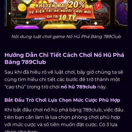
Nội dung luật chơi game Nổ Hũ Phá Băng 789Club
Hướng Dẫn Chi Tiết Cách Chơi Nổ Hũ Phá
Băng 789Club
Sau khi đã hiểu rõ về luật chơi, bây giờ chúng ta sẽ
cùng tìm hiểu chi tiết các bước để trở thành một
“cao thủ” trong trò chơi
nổ hũ 789club
này.
Bắt Đầu Trò Chơi Lựa Chọn Mức Cược Phù Hợp
Khi bắt đầu chơi nổ hũ phá băng 789club, việc đầu
tiên bạn cần làm là lựa chọn phòng chơi phù hợp
với mức cược và số tiền muốn đặt cược. Có 3 lựa
chọn cho bạn: