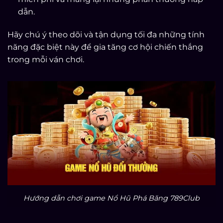
dẫn.
Hãy chú ý theo dõi và tận dụng tối đa những tính
năng đặc biệt này để gia tăng cơ hội chiến thắng
trong mỗi ván chơi.
Hướng dẫn chơi game Nổ Hũ Phá Băng 789Club