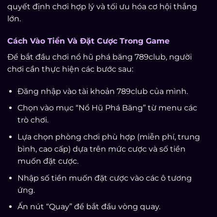
quyết định chơi hợp lý và tối ưu hóa cơ hội thắng
lớn.
Cách Vào Tiền Và Đặt Cược Trong Game
Để bắt đầu chơi nổ hũ phá băng 789club, người
chơi cần thực hiện các bước sau:
Đăng nhập vào tài khoản 789club của mình.
Chọn vào mục “Nổ Hũ Phá Băng” từ menu các
trò chơi.
Lựa chọn phòng chơi phù hợp (miễn phí, trung
bình, cao cấp) dựa trên mức cược và số tiền
muốn đặt cược.
Nhập số tiền muốn đặt cược vào các ô tương
ứng.
Ấn nút “Quay” để bắt đầu vòng quay.