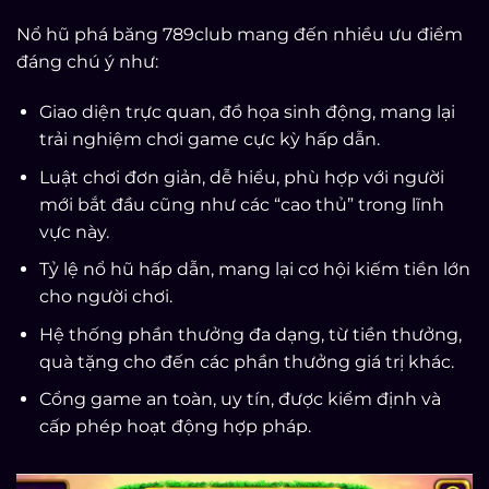
Nổ hũ phá băng 789club mang đến nhiều ưu điểm
đáng chú ý như:
Giao diện trực quan, đồ họa sinh động, mang lại
trải nghiệm chơi game cực kỳ hấp dẫn.
Luật chơi đơn giản, dễ hiểu, phù hợp với người
mới bắt đầu cũng như các “cao thủ” trong lĩnh
vực này.
Tỷ lệ nổ hũ hấp dẫn, mang lại cơ hội kiếm tiền lớn
cho người chơi.
Hệ thống phần thưởng đa dạng, từ tiền thưởng,
quà tặng cho đến các phần thưởng giá trị khác.
Cổng game an toàn, uy tín, được kiểm định và
cấp phép hoạt động hợp pháp.