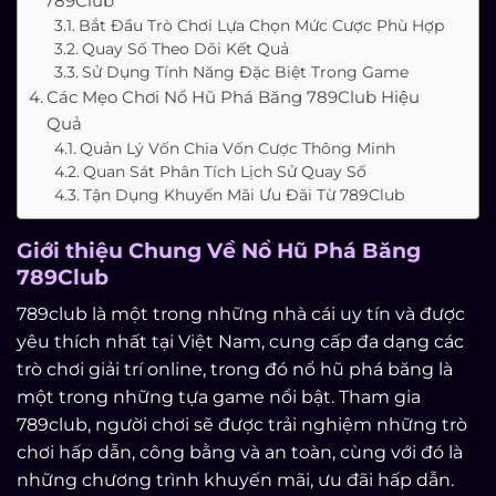
789Club
Bắt Đầu Trò Chơi Lựa Chọn Mức Cược Phù Hợp
Quay Số Theo Dõi Kết Quả
Sử Dụng Tính Năng Đặc Biệt Trong Game
Các Mẹo Chơi Nổ Hũ Phá Băng 789Club Hiệu
Quả
Quản Lý Vốn Chia Vốn Cược Thông Minh
Quan Sát Phân Tích Lịch Sử Quay Số
Tận Dụng Khuyến Mãi Ưu Đãi Từ 789Club
Giới thiệu Chung Về Nổ Hũ Phá Băng
789Club
789club là một trong những nhà cái uy tín và được
yêu thích nhất tại Việt Nam, cung cấp đa dạng các
trò chơi giải trí online, trong đó nổ hũ phá băng là
một trong những tựa game nổi bật. Tham gia
789club, người chơi sẽ được trải nghiệm những trò
chơi hấp dẫn, công bằng và an toàn, cùng với đó là
những chương trình khuyến mãi, ưu đãi hấp dẫn.